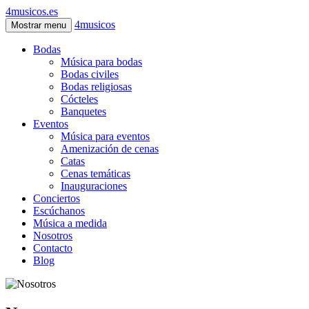
4musicos.es
4musicos
Mostrar menu
Bodas
Música para bodas
Bodas civiles
Bodas religiosas
Cócteles
Banquetes
Eventos
Música para eventos
Amenización de cenas
Catas
Cenas temáticas
Inauguraciones
Conciertos
Escúchanos
Música a medida
Nosotros
Contacto
Blog